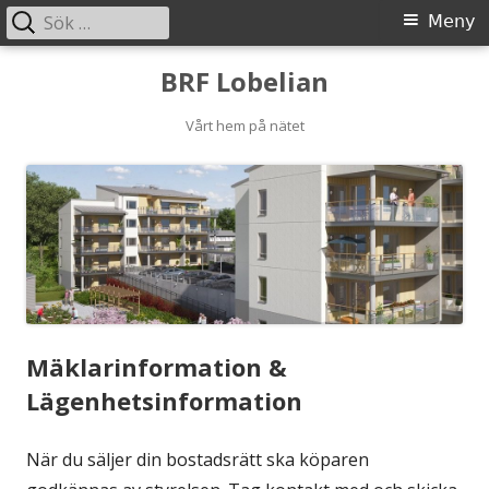
Sök
Primär
Meny
efter:
meny
Gå
BRF Lobelian
till
innehåll
Vårt hem på nätet
Mäklarinformation &
Lägenhetsinformation
När du säljer din bostadsrätt ska köparen