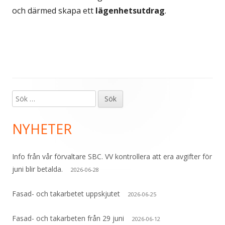
och därmed skapa ett
lägenhetsutdrag
.
Sök
Primär
efter:
sidopanel
NYHETER
Info från vår förvaltare SBC. VV kontrollera att era avgifter för
juni blir betalda.
2026-06-28
Fasad- och takarbetet uppskjutet
2026-06-25
Fasad- och takarbeten från 29 juni
2026-06-12