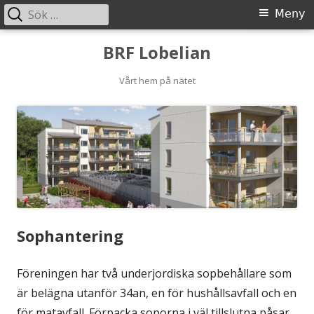
Sök
Primär
Meny
efter:
meny
Gå
BRF Lobelian
till
innehåll
Vårt hem på nätet
Sophantering
Föreningen har två underjordiska sopbehållare som
är belägna utanför 34an, en för hushållsavfall och en
för matavfall. Förpacka soporna i väl tillslutna påsar