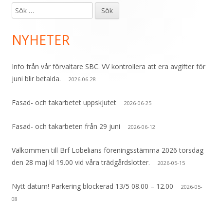
Sök
Primär
efter:
sidopanel
NYHETER
Info från vår förvaltare SBC. VV kontrollera att era avgifter för
juni blir betalda.
2026-06-28
Fasad- och takarbetet uppskjutet
2026-06-25
Fasad- och takarbeten från 29 juni
2026-06-12
Välkommen till Brf Lobelians föreningsstämma 2026 torsdag
den 28 maj kl 19.00 vid våra trädgårdslotter.
2026-05-15
Nytt datum! Parkering blockerad 13/5 08.00 – 12.00
2026-05-
08