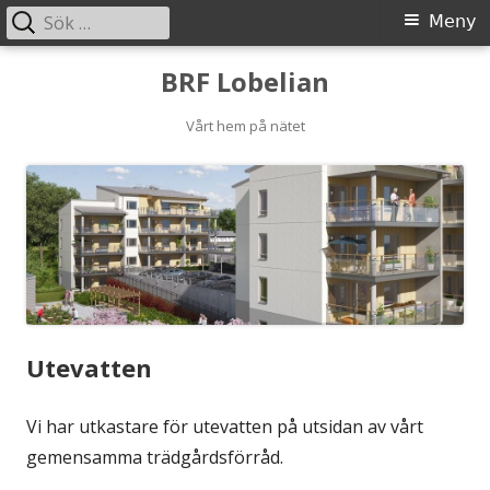
Sök
Primär
Meny
efter:
meny
Gå
BRF Lobelian
till
innehåll
Vårt hem på nätet
Utevatten
Vi har utkastare för utevatten på utsidan av vårt
gemensamma trädgårdsförråd.