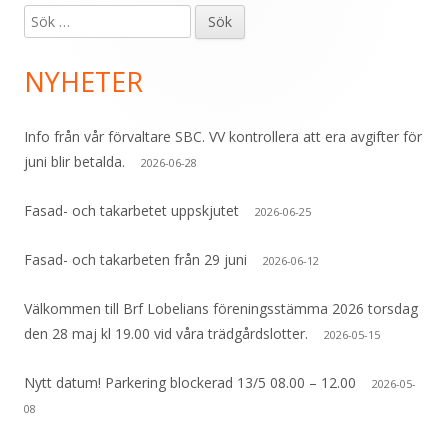
Sök
Primär
efter:
sidopanel
NYHETER
Info från vår förvaltare SBC. VV kontrollera att era avgifter för
juni blir betalda.
2026-06-28
Fasad- och takarbetet uppskjutet
2026-06-25
Fasad- och takarbeten från 29 juni
2026-06-12
Välkommen till Brf Lobelians föreningsstämma 2026 torsdag
den 28 maj kl 19.00 vid våra trädgårdslotter.
2026-05-15
Nytt datum! Parkering blockerad 13/5 08.00 – 12.00
2026-05-
08