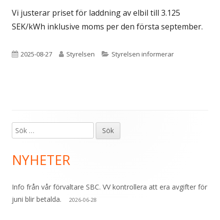
Vi justerar priset för laddning av elbil till 3.125
SEK/kWh inklusive moms per den första september.
Publicerat
Författare
Kategorier
2025-08-27
Styrelsen
Styrelsen informerar
den
Sök
Primär
efter:
sidopanel
NYHETER
Info från vår förvaltare SBC. VV kontrollera att era avgifter för
juni blir betalda.
2026-06-28