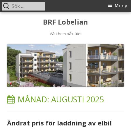
Sök
Primär
Meny
efter:
meny
Gå
BRF Lobelian
till
innehåll
Vårt hem på nätet
MÅNAD:
AUGUSTI 2025
Ändrat pris för laddning av elbil