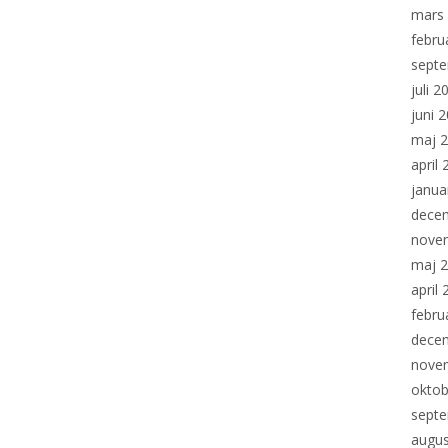
mars
febru
sept
juli 2
juni 
maj 
april
janua
dece
nove
maj 
april
febru
dece
nove
oktob
sept
augus