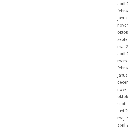
april
febru
janua
nove
oktob
sept
maj 
april
mars
febru
janua
dece
nove
oktob
sept
juni 
maj 
april