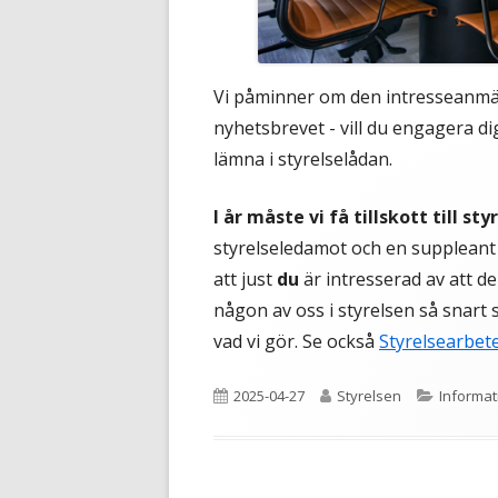
Vi påminner om den intresseanmäl
nyhetsbrevet - vill du engagera dig
lämna i styrelselådan.
I år måste vi få tillskott till sty
styrelseledamot och en suppleant
att just
du
är intresserad av att del
någon av oss i styrelsen så snart 
vad vi gör. Se också
Styrelsearbet
Publicerat
Författare
Kategori
2025-04-27
Styrelsen
Informat
den