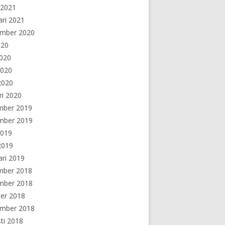
 2021
ari 2021
ember 2020
020
2020
2020
 2020
ri 2020
mber 2019
mber 2019
2019
 2019
ari 2019
mber 2018
mber 2018
er 2018
ember 2018
ti 2018