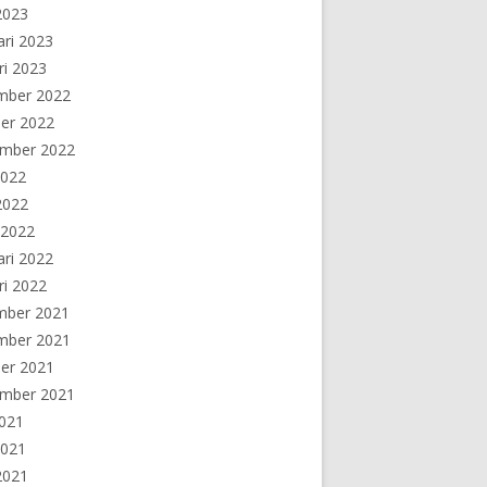
 2023
ari 2023
ri 2023
mber 2022
er 2022
ember 2022
2022
 2022
 2022
ari 2022
ri 2022
mber 2021
mber 2021
er 2021
ember 2021
2021
2021
 2021