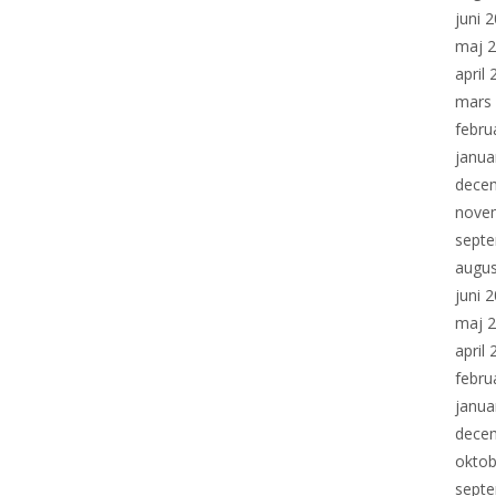
juni 
maj 
april
mars
febru
janua
dece
nove
sept
augus
juni 
maj 
april
febru
janua
dece
oktob
sept