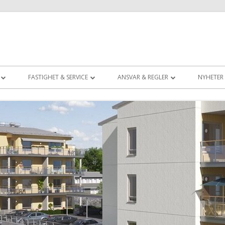
FASTIGHET & SERVICE
ANSVAR & REGLER
NYHETER
ON OM GDPR
DOKUMENT (BRUKSANVISNINGAR ETC)
ANSVARSFÖRDELNING
SPOLICY
FELANMÄLAN
TRIVSELREGLER
 VALBEREDNING
KONTAKTER, AVTAL
SOPHANTERING
BETE
INRE & YTTRE FASTIGHETSUNDERHÅLL
GRILLNING
STÄMMA 2026
FÄRGSÄTTNING
FÖRÄNDRINGAR I LÄGENHET
DIGITAL-TV & BREDBAND
BRANDSKYDDSPOLICY
ORMATION &
P-PLATSER