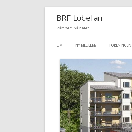
Gå
BRF Lobelian
till
innehåll
Vårt hem på nätet
Primär
OM
NY MEDLEM?
FÖRENINGEN
meny
INFORMATI
INTEGRITET
STYRELSE &
STYRELSEAR
FÖRENINGS
STADGAR
MÄKLARINF