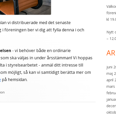
Välko
fören
kl 19.
an vi distribuerade med det senaste
 i föreningen ber vi dig att fylla denna i och
Nytt 
– 12.
relsen
- vi behöver både en ordinarie
AR
 som ska väljas in under årsstämman! Vi hoppas
ta i styrelsearbetet - anmäl ditt intresse till
juni 
som möjligt, så kan vi samtidigt berätta mer om
maj 
e
på hemsidan.
april
mars
er
ion
febru
janua
dece
oktob