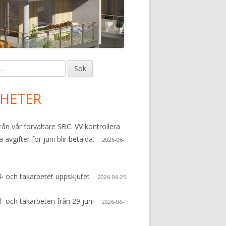
imär
dopanel
HETER
från vår förvaltare SBC. VV kontrollera
a avgifter för juni blir betalda.
2026-06-
- och takarbetet uppskjutet
2026-06-25
- och takarbeten från 29 juni
2026-06-