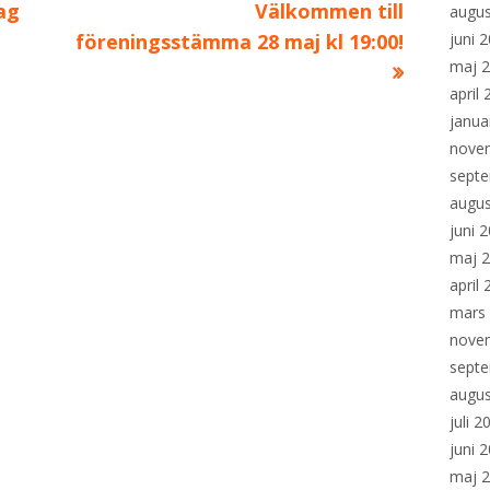
Nästa
ag
Välkommen till
augus
artikel:
juni 
föreningsstämma 28 maj kl 19:00!
maj 
april
janua
nove
sept
augus
juni 
maj 
april
mars
nove
sept
augus
juli 2
juni 
maj 