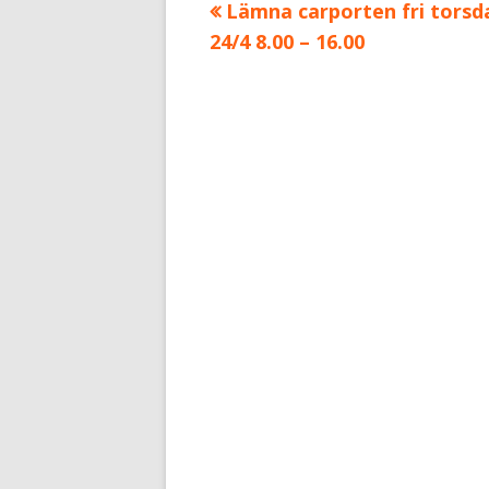
Föregående
Lämna carporten fri torsd
Inläggsnavigering
artikel:
24/4 8.00 – 16.00