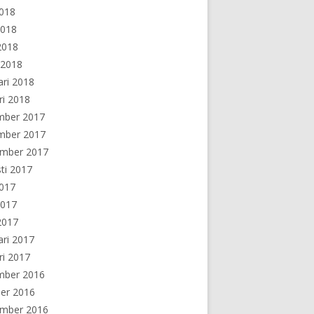
2018
2018
 2018
 2018
ari 2018
ri 2018
mber 2017
mber 2017
ember 2017
ti 2017
2017
2017
 2017
ari 2017
ri 2017
mber 2016
er 2016
ember 2016