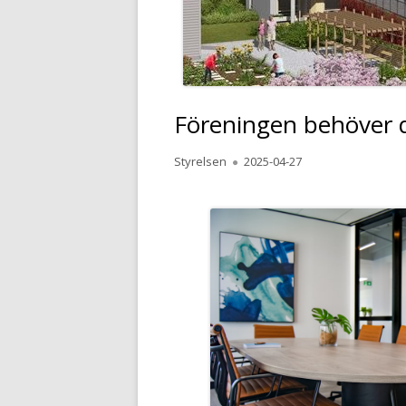
LÄGENHETS
UTHYRNING 
Föreningen behöver d
Författare
Publicerat
Styrelsen
2025-04-27
den